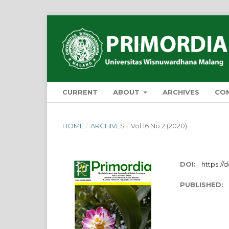
CURRENT
ABOUT
ARCHIVES
CO
HOME
/
ARCHIVES
/
Vol 16 No 2 (2020)
DOI:
https://
PUBLISHED: