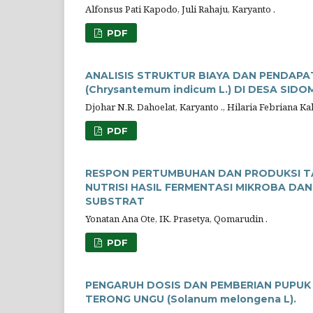
Alfonsus Pati Kapodo, Juli Rahaju, Karyanto .
PDF
ANALISIS STRUKTUR BIAYA DAN PENDAP
(Chrysantemum indicum L.) DI DESA SI
Djohar N.R. Dahoelat, Karyanto ., Hilaria Febriana Ka
PDF
RESPON PERTUMBUHAN DAN PRODUKSI TANA
NUTRISI HASIL FERMENTASI MIKROBA DA
SUBSTRAT
Yonatan Ana Ote, IK. Prasetya, Qomarudin .
PDF
PENGARUH DOSIS DAN PEMBERIAN PUPUK
TERONG UNGU (Solanum melongena L).