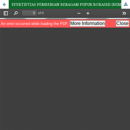
EFEKTIFITAS PEMBERIAN BERAGAM PUPUK BOKASHI (BERBAHAN DASAR LEGUM DAN NON LEGUM) DAN DOSIS PUPUK MAJEMUK NPK PADA PERTUMBUHAN DAN HASIL TANAMAN CABAI BESAR (Capsicum annuum L.).